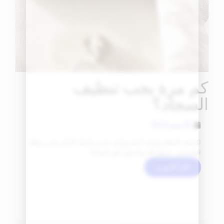
كم مرة يجب تنظيف
السجاد؟
25 يوليو 2024
اكتشف أغطية هواتف أنيقة وواقية تحمي هاتفك الذكي وتُبرز ذوقك
الشخصي. تسوّق الآن واحصل على المتانة!
اقرأ المزيد