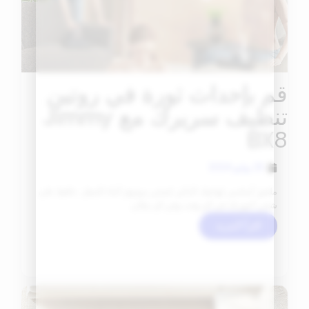
قم بإحداث ثورة في روتين
تنظيف سريرك مع Jimmy
BX8
25 يوليو 2024
ملحق أساسي لهاتفك الذكي لشحن موثوق أثناء التنقل. حافظ على
شحن أجهزتك في أي وقت وفي أي مكان.
اقرأ المزيد