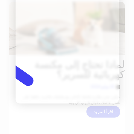
لماذا تحتاج إلى مكنسة
كهربائية للسرير؟
25 يوليو 2024
حسّن عمر بطارية هاتفك الذكي مع ملحقات فاخرة. حافظ على
شحن هاتفك طوال اليوم، كل يوم.
اقرأ المزيد