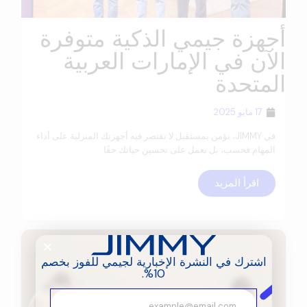
أجهزة جيمي الذكية متوفرة
الآن في الإمارات العربية
المتحدة
17 مايو 2025
في JIMMY، نؤمن بمستقبل لا تقتصر فيه أجهزتك المنزلية على أداء
المهام فحسب، بل تعمل على تحسين حياتك حقًا.
اقرأ المزيد
اشترك في النشرة الإخبارية لجيمي للفوز بخصم
10%.